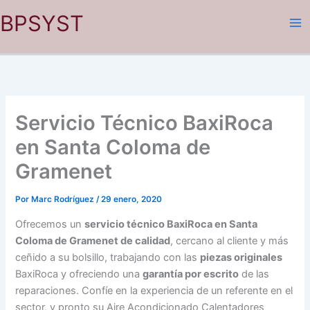
Ir
BPSYST
al
contenido
Servicio Técnico BaxiRoca
en Santa Coloma de
Gramenet
Por
Marc Rodríguez
/
29 enero, 2020
Ofrecemos un
servicio técnico BaxiRoca en Santa
Coloma de Gramenet de calidad
, cercano al cliente y más
ceñido a su bolsillo, trabajando con las
piezas originales
BaxiRoca y ofreciendo una
garantía por escrito
de las
reparaciones. Confíe en la experiencia de un referente en el
sector, y pronto su Aire Acondicionado Calentadores