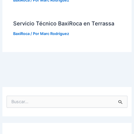
BaxiRoca
/ Por
Marc Rodríguez
Servicio Técnico BaxiRoca en Terrassa
BaxiRoca
/ Por
Marc Rodríguez
B
u
s
c
a
r