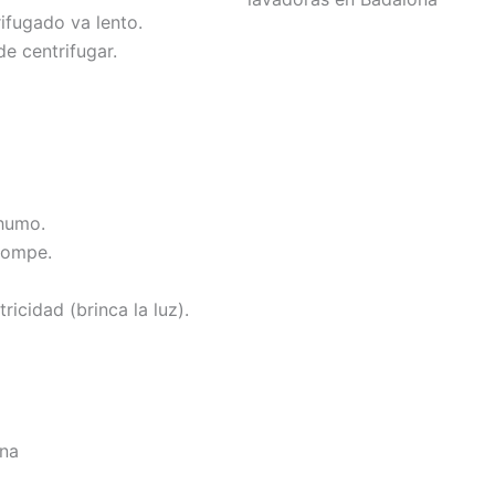
rifugado va lento.
e centrifugar.
 humo.
rompe.
tricidad (brinca la luz).
ona