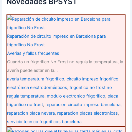
Novedades BPSYST
o
r
:
Reparación de circuito impreso en Barcelona para
frigorífico No Frost
Averías y fallos frecuentes
Cuando un frigorífico No Frost no regula la temperatura, la
avería puede estar en la…
averia temperatura frigorifico
,
circuito impreso frigorifico
,
electrónica electrodomésticos
,
frigorifico no frost no
regula temperatura
,
modulo electronico frigorifico
,
placa
frigorifico no frost
,
reparacion circuito impreso barcelona
,
reparacion placa nevera
,
reparacion placas electronicas
,
servicio tecnico frigorificos barcelona