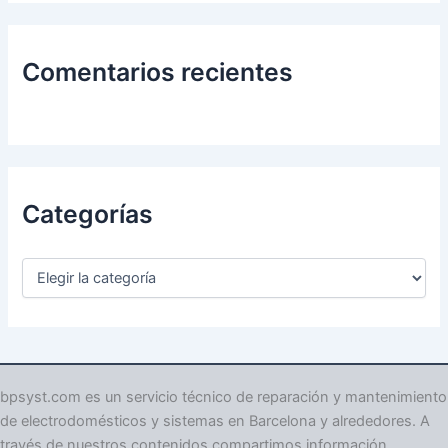
Comentarios recientes
Categorías
C
a
t
e
g
o
r
bpsyst.com es un servicio técnico de reparación y mantenimiento
í
de electrodomésticos y sistemas en Barcelona y alrededores. A
a
través de nuestros contenidos compartimos información
s