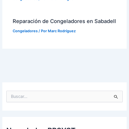
Reparación de Congeladores en Sabadell
Congeladores
/ Por
Marc Rodríguez
B
u
s
c
a
r
p