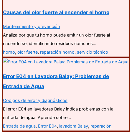
Causas del olor fuerte al encender el horno
Mantenimiento y prevención
Analiza por qué tu horno puede emitir un olor fuerte al
encenderse, identificando residuos comunes…
horno
,
olor fuerte
,
reparación horno
,
servicio técnico
Error E04 en Lavadora Balay: Problemas de
Entrada de Agua
Códigos de error y diagnósticos
El error E04 en lavadoras Balay indica problemas con la
entrada de agua. Aprende sobre…
Entrada de agua
,
Error E04
,
lavadora Balay
,
reparación