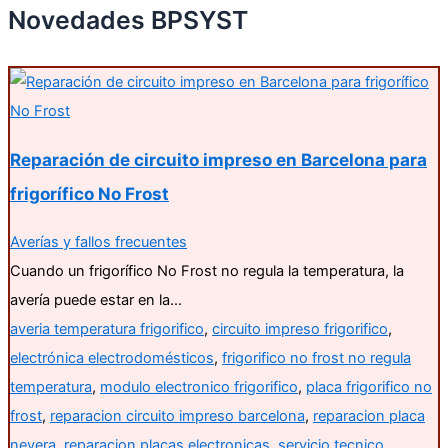
Novedades BPSYST
Reparación de circuito impreso en Barcelona para
frigorífico No Frost
Averías y fallos frecuentes
Cuando un frigorífico No Frost no regula la temperatura, la
avería puede estar en la…
averia temperatura frigorifico
,
circuito impreso frigorifico
,
electrónica electrodomésticos
,
frigorifico no frost no regula
temperatura
,
modulo electronico frigorifico
,
placa frigorifico no
frost
,
reparacion circuito impreso barcelona
,
reparacion placa
nevera
,
reparacion placas electronicas
,
servicio tecnico