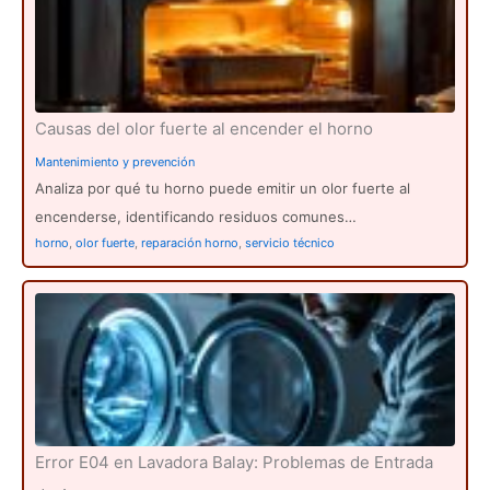
Causas del olor fuerte al encender el horno
Mantenimiento y prevención
Analiza por qué tu horno puede emitir un olor fuerte al
encenderse, identificando residuos comunes…
horno
,
olor fuerte
,
reparación horno
,
servicio técnico
Error E04 en Lavadora Balay: Problemas de Entrada