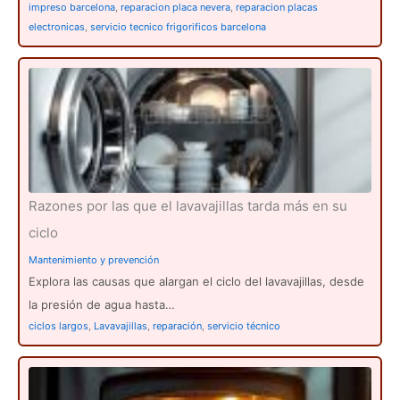
impreso barcelona
,
reparacion placa nevera
,
reparacion placas
electronicas
,
servicio tecnico frigorificos barcelona
Razones por las que el lavavajillas tarda más en su
ciclo
Mantenimiento y prevención
Explora las causas que alargan el ciclo del lavavajillas, desde
la presión de agua hasta…
ciclos largos
,
Lavavajillas
,
reparación
,
servicio técnico