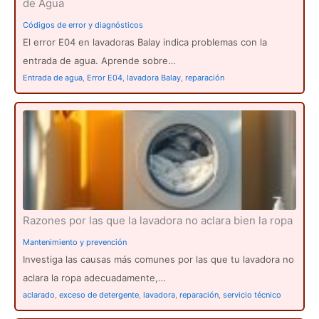
de Agua
Códigos de error y diagnósticos
El error E04 en lavadoras Balay indica problemas con la
entrada de agua. Aprende sobre…
Entrada de agua
,
Error E04
,
lavadora Balay
,
reparación
Razones por las que la lavadora no aclara bien la ropa
Mantenimiento y prevención
Investiga las causas más comunes por las que tu lavadora no
aclara la ropa adecuadamente,…
aclarado
,
exceso de detergente
,
lavadora
,
reparación
,
servicio técnico