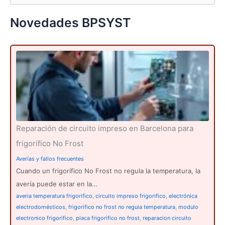
s
c
Novedades BPSYST
a
r
p
o
r
:
Reparación de circuito impreso en Barcelona para
frigorífico No Frost
Averías y fallos frecuentes
Cuando un frigorífico No Frost no regula la temperatura, la
avería puede estar en la…
averia temperatura frigorifico
,
circuito impreso frigorifico
,
electrónica
electrodomésticos
,
frigorifico no frost no regula temperatura
,
modulo
electronico frigorifico
,
placa frigorifico no frost
,
reparacion circuito