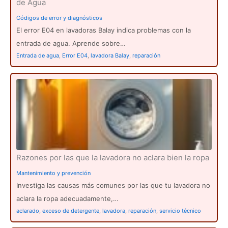
de Agua
Códigos de error y diagnósticos
El error E04 en lavadoras Balay indica problemas con la
entrada de agua. Aprende sobre…
Entrada de agua
,
Error E04
,
lavadora Balay
,
reparación
Razones por las que la lavadora no aclara bien la ropa
Mantenimiento y prevención
Investiga las causas más comunes por las que tu lavadora no
aclara la ropa adecuadamente,…
aclarado
,
exceso de detergente
,
lavadora
,
reparación
,
servicio técnico