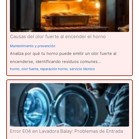
Causas del olor fuerte al encender el horno
Mantenimiento y prevención
Analiza por qué tu horno puede emitir un olor fuerte al
encenderse, identificando residuos comunes…
horno
,
olor fuerte
,
reparación horno
,
servicio técnico
Error E04 en Lavadora Balay: Problemas de Entrada