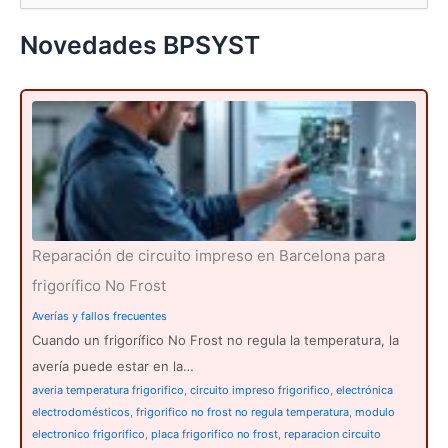
s
c
Novedades BPSYST
a
r
p
o
r
:
Reparación de circuito impreso en Barcelona para
frigorífico No Frost
Averías y fallos frecuentes
Cuando un frigorífico No Frost no regula la temperatura, la
avería puede estar en la…
averia temperatura frigorifico
,
circuito impreso frigorifico
,
electrónica
electrodomésticos
,
frigorifico no frost no regula temperatura
,
modulo
electronico frigorifico
,
placa frigorifico no frost
,
reparacion circuito