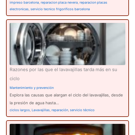
impreso barcelona
,
reparacion placa nevera
,
reparacion placas
electronicas
,
servicio tecnico frigorificos barcelona
Razones por las que el lavavajillas tarda más en su
ciclo
Mantenimiento y prevención
Explora las causas que alargan el ciclo del lavavajillas, desde
la presión de agua hasta…
ciclos largos
,
Lavavajillas
,
reparación
,
servicio técnico