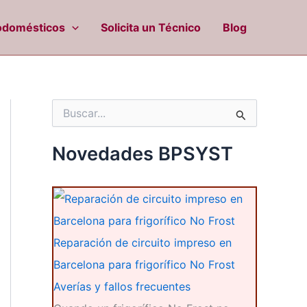
odomésticos
Solicita un Técnico
Blog
B
u
s
c
Novedades BPSYST
a
r
p
o
r
:
Reparación de circuito impreso en
Barcelona para frigorífico No Frost
Averías y fallos frecuentes