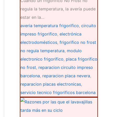
Cuando un frigorífico No Frost no
regula la temperatura, la avería puede
estar en la…
averia temperatura frigorifico
,
circuito
impreso frigorifico
,
electrónica
electrodomésticos
,
frigorifico no frost
no regula temperatura
,
modulo
electronico frigorifico
,
placa frigorifico
no frost
,
reparacion circuito impreso
barcelona
,
reparacion placa nevera
,
reparacion placas electronicas
,
servicio tecnico frigorificos barcelona