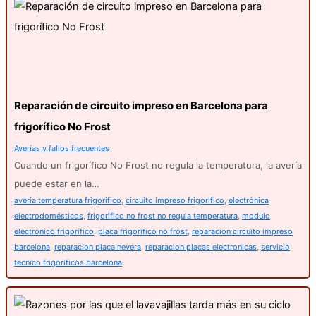
Reparación de circuito impreso en Barcelona para
frigorífico No Frost
Averías y fallos frecuentes
Cuando un frigorífico No Frost no regula la temperatura, la avería
puede estar en la…
averia temperatura frigorifico
,
circuito impreso frigorifico
,
electrónica
electrodomésticos
,
frigorifico no frost no regula temperatura
,
modulo
electronico frigorifico
,
placa frigorifico no frost
,
reparacion circuito impreso
barcelona
,
reparacion placa nevera
,
reparacion placas electronicas
,
servicio
tecnico frigorificos barcelona