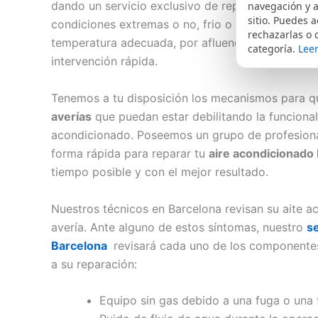
dando un servicio exclusivo de reparación a dom
navegación y a
sitio. Puedes a
condiciones extremas o no, frio o de calor o por
rechazarlas o 
temperatura adecuada, por afluencia de personal
categoría.
Leer
intervención rápida.
Tenemos a tu disposición los mecanismos para q
averías
que puedan estar debilitando la funcional
acondicionado. Poseemos un grupo de profesional
forma rápida para reparar tu
aire acondicionado 
tiempo posible y con el mejor resultado.
Nuestros técnicos en Barcelona revisan su aite a
avería. Ante alguno de estos síntomas, nuestro
se
Barcelona
revisará cada uno de los componentes
a su reparación:
Equipo sin gas debido a una fuga o una f