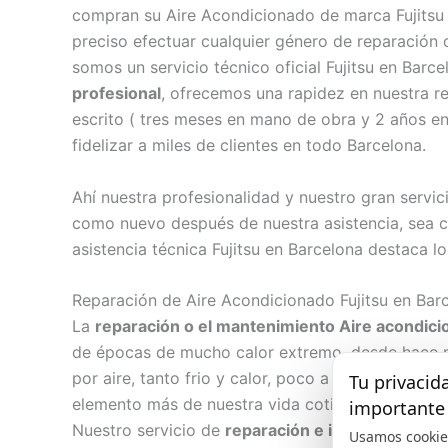
compran su Aire Acondicionado de marca Fujitsu 
preciso efectuar cualquier género de reparación 
somos un servicio técnico oficial Fujitsu en Bar
profesional
, ofrecemos una rapidez en nuestra re
escrito ( tres meses en mano de obra y 2 años en
fidelizar a miles de clientes en todo Barcelona.
Ahí nuestra profesionalidad y nuestro gran servic
como nuevo después de nuestra asistencia, sea 
asistencia técnica Fujitsu en Barcelona destaca l
Reparación de Aire Acondicionado Fujitsu en Bar
La
reparación o el mantenimiento Aire acondic
de épocas de mucho calor extremo, desde hace 
por aire, tanto frio y calor, poco a poco se han 
Tu privacid
elemento más de nuestra vida cotidiana y casos 
importante
Nuestro servicio de
reparación e instalación de 
Usamos cookie