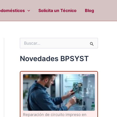
odomésticos
Solicita un Técnico
Blog
B
u
s
c
Novedades BPSYST
a
r
p
o
r
:
Reparación de circuito impreso en