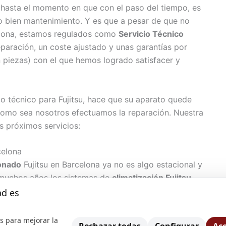
hasta el momento en que con el paso del tiempo, es
o bien mantenimiento. Y es que a pesar de que no
celona, estamos regulados como
Servicio Técnico
paración, un coste ajustado y unas garantías por
 piezas) con el que hemos logrado satisfacer y
io técnico para Fujitsu, hace que su aparato quede
como sea nosotros efectuamos la reparación. Nuestra
os próximos servicios:
celona
ionado
Fujitsu en Barcelona ya no es algo estacional y
muchos años los sistemas de
climatización Fujitsu
instalado entre nosotros y se han convertido en
ad es
muy concretos se convierten en imprescindibles.
aire acondicionado Fujitsu en Barcelona
lleva años
s para mejorar la