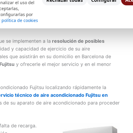
Rechazar todas
Configurar
Ace
icilio, para esos momentos que bien sea por
nalizar el uso del
ceptarlas,
 que se tenga que mantener unas instalaciones a una
configurarlas por
, conservación genero etc, usted necesite una
 política de cookies
ue se implementen a la
resolución de posibles
idad y capacidad de ejercicio de su aire
es que asistirán en su domicilio en Barcelona de
Fujitsu
y ofrecerle el mejor servicio y en el menor
condicionado Fujitsu localizando rápidamente la
rvicio técnico de aire acondicionado Fujitsu en
 de su aparato de aire acondicionado para proceder
alta de recarga.