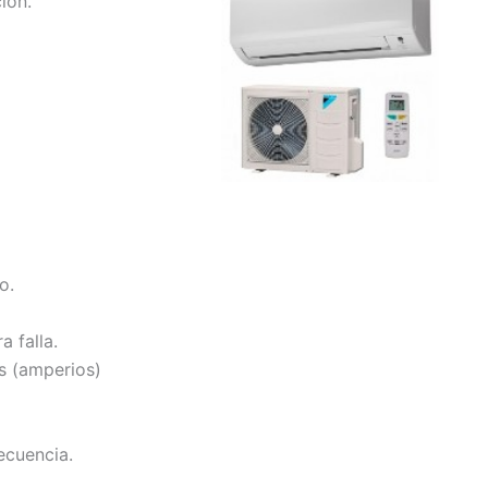
ión.
o.
 falla.
s (amperios)
ecuencia.