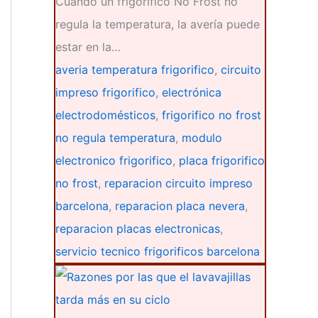
Cuando un frigorífico No Frost no
regula la temperatura, la avería puede
estar en la…
averia temperatura frigorifico
,
circuito
impreso frigorifico
,
electrónica
electrodomésticos
,
frigorifico no frost
no regula temperatura
,
modulo
electronico frigorifico
,
placa frigorifico
no frost
,
reparacion circuito impreso
barcelona
,
reparacion placa nevera
,
reparacion placas electronicas
,
servicio tecnico frigorificos barcelona