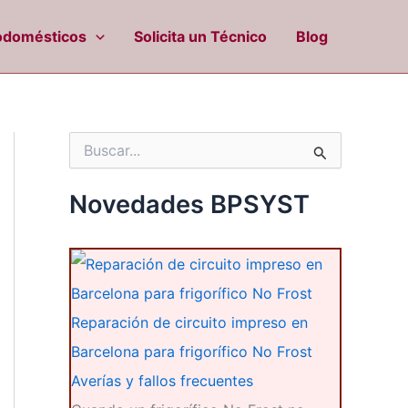
odomésticos
Solicita un Técnico
Blog
B
u
s
c
Novedades BPSYST
a
r
p
o
r
:
Reparación de circuito impreso en
Barcelona para frigorífico No Frost
Averías y fallos frecuentes