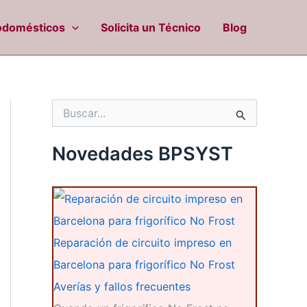
odomésticos
Solicita un Técnico
Blog
B
u
s
c
Novedades BPSYST
a
r
p
o
r
:
Reparación de circuito impreso en
Barcelona para frigorífico No Frost
Averías y fallos frecuentes