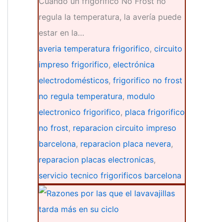
Cuando un frigorífico No Frost no
regula la temperatura, la avería puede
estar en la…
averia temperatura frigorifico
,
circuito
impreso frigorifico
,
electrónica
electrodomésticos
,
frigorifico no frost
no regula temperatura
,
modulo
electronico frigorifico
,
placa frigorifico
no frost
,
reparacion circuito impreso
barcelona
,
reparacion placa nevera
,
reparacion placas electronicas
,
servicio tecnico frigorificos barcelona