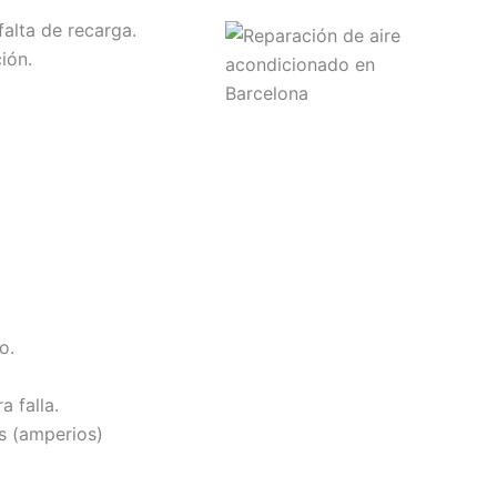
alta de recarga.
ión.
o.
 falla.
s (amperios)