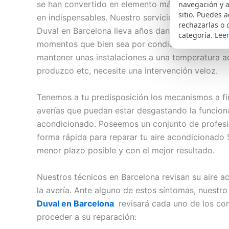
se han convertido en elemento más de nuestra vi
navegación y a
sitio. Puedes a
en indispensables. Nuestro servicio de reparació
rechazarlas o 
Duval en Barcelona lleva años dando un servicio 
categoría.
Leer
momentos que bien sea por condiciones extremas 
mantener unas instalaciones a una temperatura a
produzco etc, necesite una intervención veloz.
Tenemos a tu predisposición los mecanismos a fin
averías que puedan estar desgastando la funciona
acondicionado. Poseemos un conjunto de profesio
forma rápida para reparar tu aire acondicionado S
menor plazo posible y con el mejor resultado.
Nuestros técnicos en Barcelona revisan su aire 
la avería. Ante alguno de estos síntomas, nuestr
Duval en Barcelona
revisará cada uno de los co
proceder a su reparación: