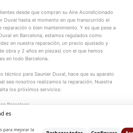
lientes desde que compran su Aire Acondicionado
r Duval hasta el momento en que transcurrido el
e reparación o bien mantenimiento. Y es que pese a
r Duval en Barcelona, estamos regulados como
idez en nuestra reparación, un precio ajustado y
 de obra y 2 años en piezas) con el que hemos
tes en todo Barcelona.
cio técnico para Saunier Duval, hace que su aparato
al sea nosotros realizamos la reparación. Nuestra
alta los próximos servicios:
 en Barcelona
nado Saunier Duval en Barcelona ya no es algo
ad es
emo, desde hace muchos años los sistemas de
 calor, poco a poco se han instalado entre nosotros y
s para mejorar la