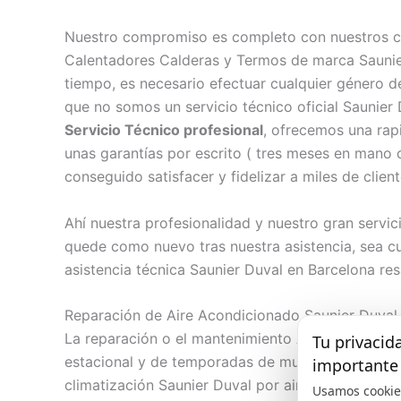
Nuestro compromiso es completo con nuestros c
Calentadores Calderas y Termos de marca Saunie
tiempo, es necesario efectuar cualquier género d
que no somos un servicio técnico oficial Saunie
Servicio Técnico profesional
, ofrecemos una rap
unas garantías por escrito ( tres meses en mano
conseguido satisfacer y fidelizar a miles de clien
Ahí nuestra profesionalidad y nuestro gran servi
quede como nuevo tras nuestra asistencia, sea cu
asistencia técnica Saunier Duval en Barcelona res
Reparación de Aire Acondicionado Saunier Duval
La reparación o el mantenimiento Aire acondicio
Tu privacid
estacional y de temporadas de mucho calor extr
importante
climatización Saunier Duval por aire, tanto frio y
Usamos cookie