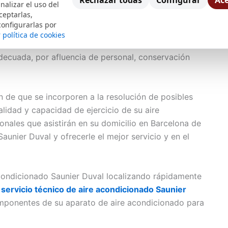
Rechazar todas
Configurar
Ace
da rutinaria y casos muy concretos se transforman
nalizar el uso del
ceptarlas,
n y también instalación de aire acondicionado Saunier
configurarlas por
exclusivo de reparación a domicilio, para esos
 política de cookies
o bien no, frio o de calor o por que se deba
decuada, por afluencia de personal, conservación
 de que se incorporen a la resolución de posibles
lidad y capacidad de ejercicio de su aire
nales que asistirán en su domicilio en Barcelona de
aunier Duval y ofrecerle el mejor servicio y en el
acondicionado Saunier Duval localizando rápidamente
o
servicio técnico de aire acondicionado Saunier
mponentes de su aparato de aire acondicionado para