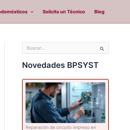
odomésticos
Solicita un Técnico
Blog
B
u
s
c
Novedades BPSYST
a
r
p
o
r
:
Reparación de circuito impreso en