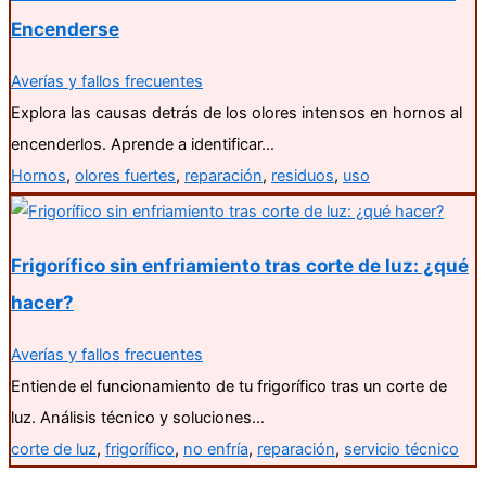
Encenderse
Averías y fallos frecuentes
Explora las causas detrás de los olores intensos en hornos al
encenderlos. Aprende a identificar…
Hornos
,
olores fuertes
,
reparación
,
residuos
,
uso
Frigorífico sin enfriamiento tras corte de luz: ¿qué
hacer?
Averías y fallos frecuentes
Entiende el funcionamiento de tu frigorífico tras un corte de
luz. Análisis técnico y soluciones…
corte de luz
,
frigorífico
,
no enfría
,
reparación
,
servicio técnico