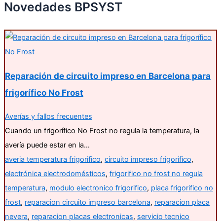
Novedades BPSYST
Reparación de circuito impreso en Barcelona para
frigorífico No Frost
Averías y fallos frecuentes
Cuando un frigorífico No Frost no regula la temperatura, la
avería puede estar en la…
averia temperatura frigorifico
,
circuito impreso frigorifico
,
electrónica electrodomésticos
,
frigorifico no frost no regula
temperatura
,
modulo electronico frigorifico
,
placa frigorifico no
frost
,
reparacion circuito impreso barcelona
,
reparacion placa
nevera
,
reparacion placas electronicas
,
servicio tecnico