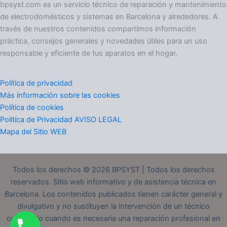
o
bpsyst.com es un servicio técnico de reparación y mantenimiento
r
de electrodomésticos y sistemas en Barcelona y alrededores. A
í
través de nuestros contenidos compartimos información
a
práctica, consejos generales y novedades útiles para un uso
s
responsable y eficiente de tus aparatos en el hogar.
Política de privacidad
Más información sobre las cookies
Política de cookies
Politíca de Privacidad AVISO LEGAL
Mapa del Sitio WEB
Todos los derechos © 2026 BPSYST | Todos los derechos
reservados. Sitio web informativo y de asistencia técnica en
Barcelona. Los contenidos publicados tienen carácter general y
divulgativo y no sustituyen la intervención de un técnico
cualificado cuando es necesaria una reparación profesional en