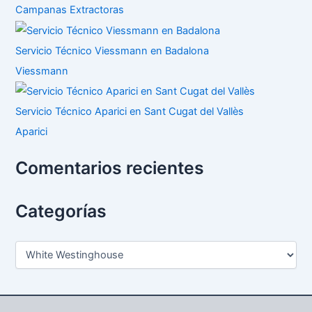
Campanas Extractoras
Servicio Técnico Viessmann en Badalona
Viessmann
Servicio Técnico Aparici en Sant Cugat del Vallès
Aparici
Comentarios recientes
Categorías
C
a
t
e
g