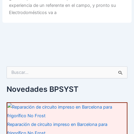
experiencia de un referente en el campo, y pronto su
Electrodomésticos va a
B
u
s
c
Novedades BPSYST
a
r
p
o
r
:
Reparación de circuito impreso en Barcelona para
frigorífico No Frost