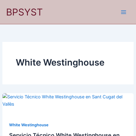
Ir
BPSYST
al
contenido
White Westinghouse
White Westinghouse
Servicio Técnico White Westinghouse en