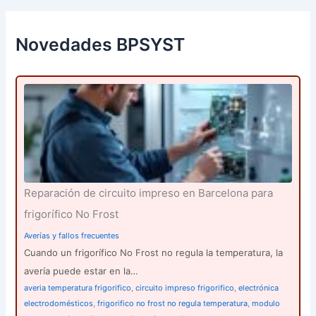
a
r
p
Novedades BPSYST
o
r
:
Reparación de circuito impreso en Barcelona para
frigorífico No Frost
Averías y fallos frecuentes
Cuando un frigorífico No Frost no regula la temperatura, la
avería puede estar en la…
averia temperatura frigorifico
,
circuito impreso frigorifico
,
electrónica
electrodomésticos
,
frigorifico no frost no regula temperatura
,
modulo