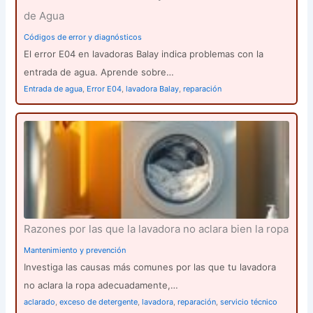
de Agua
Códigos de error y diagnósticos
El error E04 en lavadoras Balay indica problemas con la
entrada de agua. Aprende sobre…
Entrada de agua
,
Error E04
,
lavadora Balay
,
reparación
Razones por las que la lavadora no aclara bien la ropa
Mantenimiento y prevención
Investiga las causas más comunes por las que tu lavadora
no aclara la ropa adecuadamente,…
aclarado
,
exceso de detergente
,
lavadora
,
reparación
,
servicio técnico