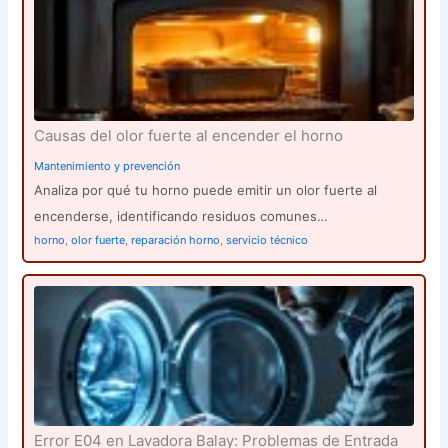
Causas del olor fuerte al encender el horno
Mantenimiento y prevención
Analiza por qué tu horno puede emitir un olor fuerte al
encenderse, identificando residuos comunes…
horno
,
olor fuerte
,
reparación horno
,
servicio técnico
Error E04 en Lavadora Balay: Problemas de Entrada