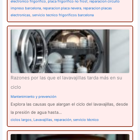
electronico frigorifico
,
placa frigorifico no frost
,
reparacion circuito
impreso barcelona
,
reparacion placa nevera
,
reparacion placas
electronicas
,
servicio tecnico frigorificos barcelona
Razones por las que el lavavajillas tarda más en su
ciclo
Mantenimiento y prevención
Explora las causas que alargan el ciclo del lavavajillas, desde
la presión de agua hasta…
ciclos largos
,
Lavavajillas
,
reparación
,
servicio técnico