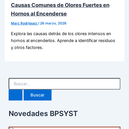
Causas Comunes de Olores Fuertes en
Hornos al Encenderse
Marc Rodríguez
/
26 marzo, 2026
Explora las causas detrás de los olores intensos en
hornos al encenderlos. Aprende a identificar residuos
y otros factores.
B
u
s
c
a
r
Novedades BPSYST
p
o
r