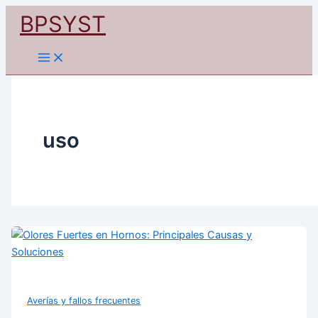
Ir
BPSYST
al
contenido
uso
Averías y fallos frecuentes