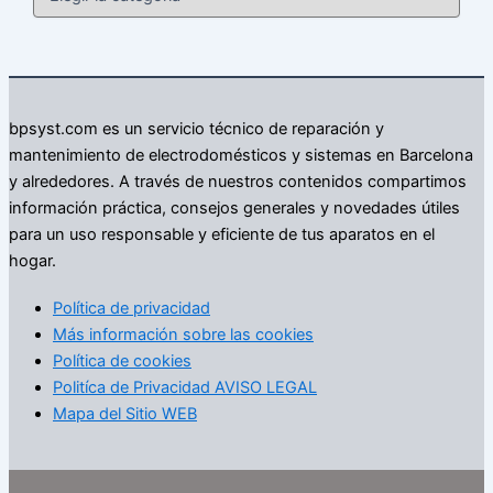
a
t
e
g
o
r
bpsyst.com es un servicio técnico de reparación y
í
mantenimiento de electrodomésticos y sistemas en Barcelona
a
s
y alrededores. A través de nuestros contenidos compartimos
información práctica, consejos generales y novedades útiles
para un uso responsable y eficiente de tus aparatos en el
hogar.
Política de privacidad
Más información sobre las cookies
Política de cookies
Politíca de Privacidad AVISO LEGAL
Mapa del Sitio WEB