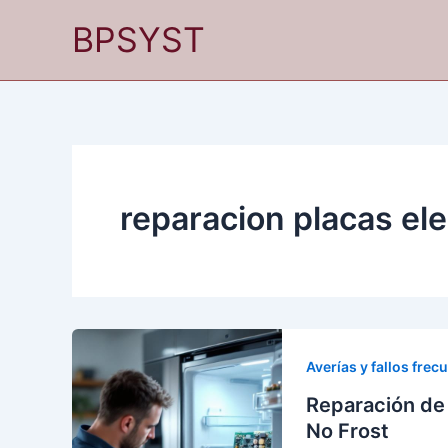
Ir
BPSYST
al
contenido
reparacion placas el
Averías y fallos frec
Reparación de 
No Frost