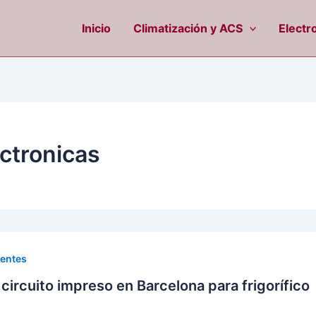
Inicio
Climatización y ACS
Electr
ectronicas
uentes
circuito impreso en Barcelona para frigorífico