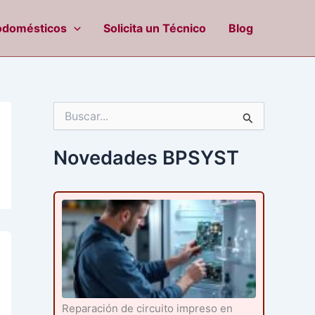
odomésticos
Solicita un Técnico
Blog
B
u
s
c
Novedades BPSYST
a
r
p
o
r
:
Reparación de circuito impreso en