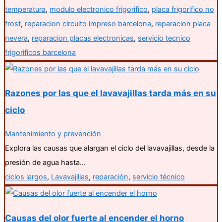
temperatura
,
modulo electronico frigorifico
,
placa frigorifico no
frost
,
reparacion circuito impreso barcelona
,
reparacion placa
nevera
,
reparacion placas electronicas
,
servicio tecnico
frigorificos barcelona
Razones por las que el lavavajillas tarda más en su
ciclo
Mantenimiento y prevención
Explora las causas que alargan el ciclo del lavavajillas, desde la
presión de agua hasta…
ciclos largos
,
Lavavajillas
,
reparación
,
servicio técnico
Causas del olor fuerte al encender el horno