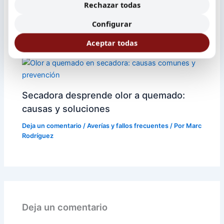
Resistencia de Calentamiento
Rechazar todas
Deja un comentario
/
Averías y fallos frecuentes
/ Por
Marc
Configurar
Rodríguez
Aceptar todas
Secadora desprende olor a quemado:
causas y soluciones
Deja un comentario
/
Averías y fallos frecuentes
/ Por
Marc
Rodríguez
Deja un comentario