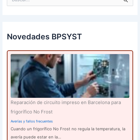
u
s
c
a
r
p
Novedades BPSYST
o
r
:
Reparación de circuito impreso en Barcelona para
frigorífico No Frost
Averías y fallos frecuentes
Cuando un frigorífico No Frost no regula la temperatura, la
avería puede estar en la…