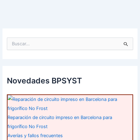
B
u
s
c
a
r
p
Novedades BPSYST
o
r
:
Reparación de circuito impreso en Barcelona para
frigorífico No Frost
Averías y fallos frecuentes