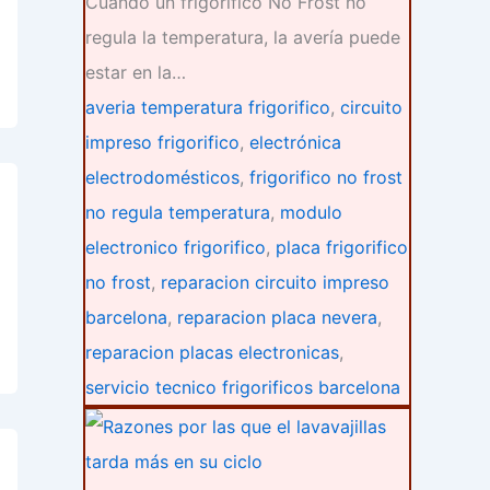
Cuando un frigorífico No Frost no
regula la temperatura, la avería puede
estar en la…
averia temperatura frigorifico
,
circuito
impreso frigorifico
,
electrónica
electrodomésticos
,
frigorifico no frost
no regula temperatura
,
modulo
electronico frigorifico
,
placa frigorifico
no frost
,
reparacion circuito impreso
barcelona
,
reparacion placa nevera
,
reparacion placas electronicas
,
servicio tecnico frigorificos barcelona