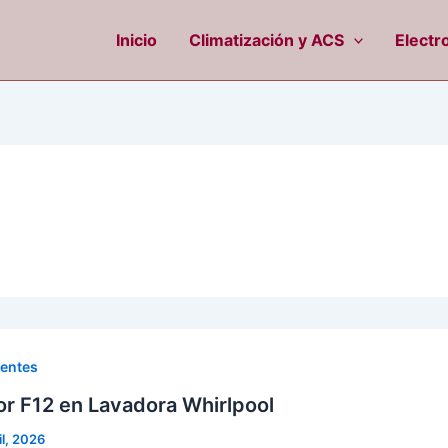
Inicio
Climatización y ACS
Electr
uentes
ror F12 en Lavadora Whirlpool
il, 2026