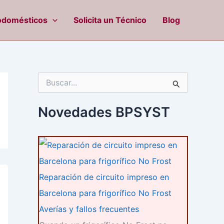
odomésticos
Solicita un Técnico
Blog
B
u
s
c
Novedades BPSYST
a
r
p
o
r
:
Reparación de circuito impreso en
Barcelona para frigorífico No Frost
Averías y fallos frecuentes