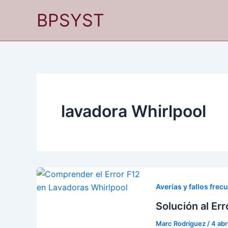
Ir
BPSYST
al
contenido
lavadora Whirlpool
Averías y fallos frec
Solución al Er
Marc Rodríguez
/
4 abr