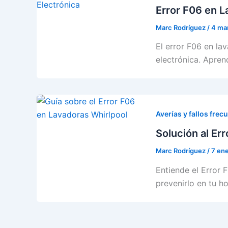
Error F06 en L
Marc Rodríguez
/
4 ma
El error F06 en la
electrónica. Apren
Averías y fallos frec
Solución al Er
Marc Rodríguez
/
7 en
Entiende el Error 
prevenirlo en tu h