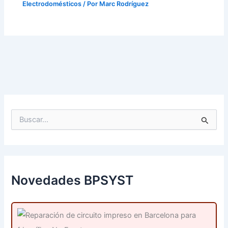
Electrodomésticos
/ Por
Marc Rodríguez
B
u
s
c
a
r
p
Novedades BPSYST
o
r
: