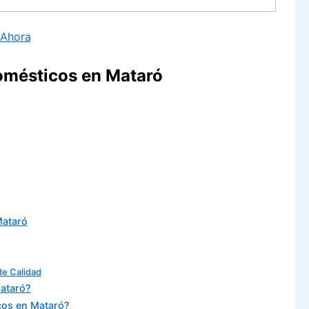
 Ahora
omésticos en Mataró
Mataró
de Calidad
ataró?
icos en Mataró?