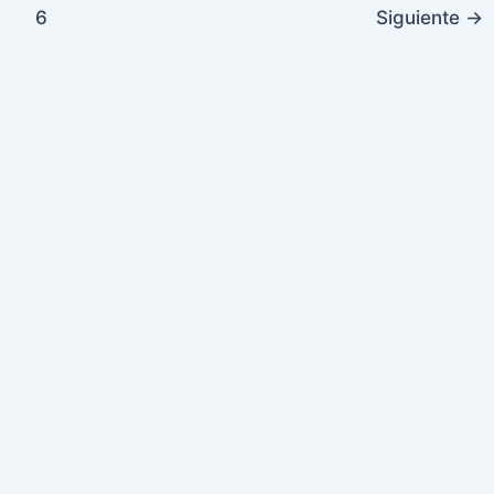
6
Siguiente
→