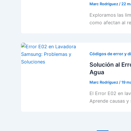
Marc Rodríguez
/
22 m
Exploramos las lim
como afectan al re
Códigos de error y d
Solución al Er
Agua
Marc Rodríguez
/
19 m
El Error E02 en la
Aprende causas y 