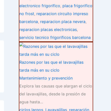
electronico frigorifico
,
placa frigorifico
no frost
,
reparacion circuito impreso
barcelona
,
reparacion placa nevera
,
reparacion placas electronicas
,
servicio tecnico frigorificos barcelona
Razones por las que el lavavajillas
tarda más en su ciclo
Mantenimiento y prevención
Explora las causas que alargan el ciclo
del lavavajillas, desde la presión de
agua hasta…
ciclos largos
,
Lavavajillas
,
reparación
,