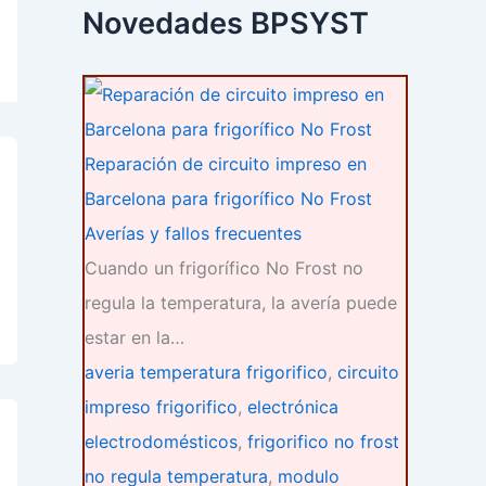
c
Novedades BPSYST
a
r
p
o
r
:
Reparación de circuito impreso en
Barcelona para frigorífico No Frost
Averías y fallos frecuentes
Cuando un frigorífico No Frost no
regula la temperatura, la avería puede
estar en la…
averia temperatura frigorifico
,
circuito
impreso frigorifico
,
electrónica
electrodomésticos
,
frigorifico no frost
no regula temperatura
,
modulo