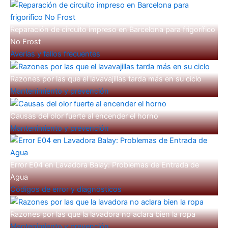
Reparación de circuito impreso en Barcelona para frigorífico
No Frost
Averías y fallos frecuentes
Razones por las que el lavavajillas tarda más en su ciclo
Mantenimiento y prevención
Causas del olor fuerte al encender el horno
Mantenimiento y prevención
Error E04 en Lavadora Balay: Problemas de Entrada de
Agua
Códigos de error y diagnósticos
Razones por las que la lavadora no aclara bien la ropa
Mantenimiento y prevención