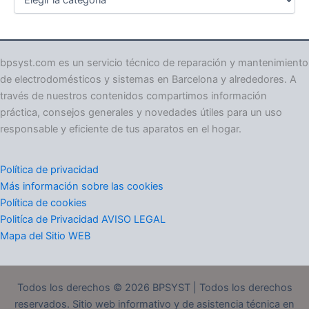
a
t
e
g
o
bpsyst.com es un servicio técnico de reparación y mantenimiento
r
de electrodomésticos y sistemas en Barcelona y alrededores. A
í
través de nuestros contenidos compartimos información
a
práctica, consejos generales y novedades útiles para un uso
s
responsable y eficiente de tus aparatos en el hogar.
Política de privacidad
Más información sobre las cookies
Política de cookies
Politíca de Privacidad AVISO LEGAL
Mapa del Sitio WEB
Todos los derechos © 2026 BPSYST | Todos los derechos
reservados. Sitio web informativo y de asistencia técnica en