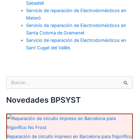
Sabadell
Servicio de reparación de Electrodomésticos en
Mataró
Servicio de reparación de Electrodomésticos en
Santa Coloma de Gramenet
Servicio de reparación de Electrodomésticos en
Sant Cugat del Vallès
B
u
s
c
Novedades BPSYST
a
r
p
o
r
:
Reparación de circuito impreso en Barcelona para frigorífico