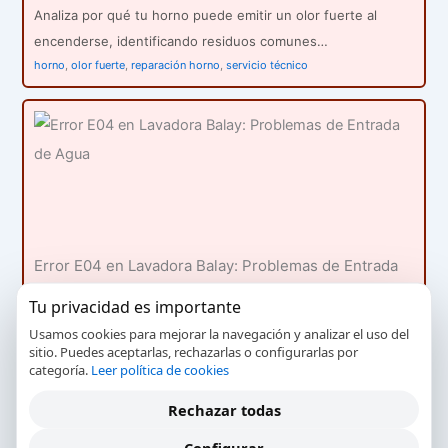
Analiza por qué tu horno puede emitir un olor fuerte al
encenderse, identificando residuos comunes…
horno
,
olor fuerte
,
reparación horno
,
servicio técnico
Error E04 en Lavadora Balay: Problemas de Entrada
de Agua
Tu privacidad es importante
Códigos de error y diagnósticos
Usamos cookies para mejorar la navegación y analizar el uso del
sitio. Puedes aceptarlas, rechazarlas o configurarlas por
El error E04 en lavadoras Balay indica problemas con la
categoría.
Leer política de cookies
entrada de agua. Aprende sobre…
Entrada de agua
,
Error E04
,
lavadora Balay
,
reparación
Rechazar todas
Configurar