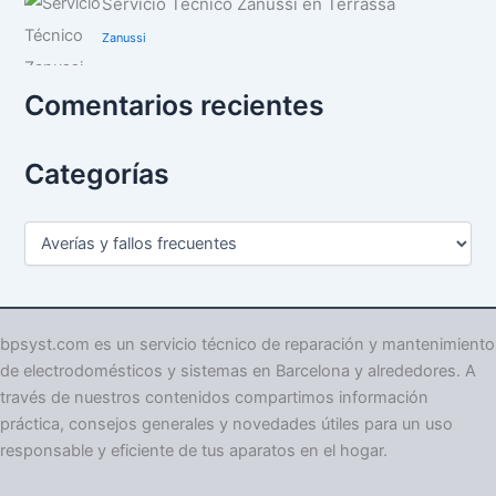
Servicio Técnico Zanussi en Terrassa
Zanussi
Comentarios recientes
Categorías
C
a
t
e
g
o
bpsyst.com es un servicio técnico de reparación y mantenimiento
r
de electrodomésticos y sistemas en Barcelona y alrededores. A
í
través de nuestros contenidos compartimos información
a
práctica, consejos generales y novedades útiles para un uso
s
responsable y eficiente de tus aparatos en el hogar.