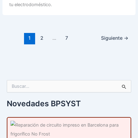
tu electrodoméstico.
1
2
…
7
Siguiente
→
B
u
s
c
Novedades BPSYST
a
r
p
o
r