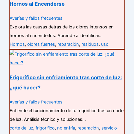
Hornos al Encenderse
Averías y fallos frecuentes
Explora las causas detrás de los olores intensos en
hornos al encenderlos. Aprende a identificar…
Hornos
,
olores fuertes
,
reparación
,
residuos
,
uso
Frigorífico sin enfriamiento tras corte de luz:
¿qué hacer?
Averías y fallos frecuentes
Entiende el funcionamiento de tu frigorífico tras un corte
de luz. Análisis técnico y soluciones…
corte de luz
,
frigorífico
,
no enfría
,
reparación
,
servicio