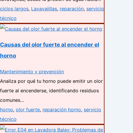
ciclos largos
,
Lavavajillas
,
reparación
,
servicio
técnico
Causas del olor fuerte al encender el
horno
Mantenimiento y prevención
Analiza por qué tu horno puede emitir un olor
fuerte al encenderse, identificando residuos
comunes…
horno
,
olor fuerte
,
reparación horno
,
servicio
técnico