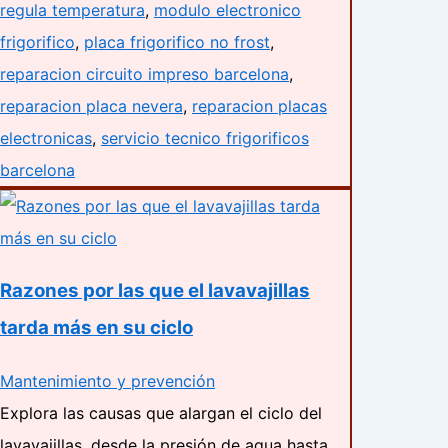
regula temperatura
,
modulo electronico
frigorifico
,
placa frigorifico no frost
,
reparacion circuito impreso barcelona
,
reparacion placa nevera
,
reparacion placas
electronicas
,
servicio tecnico frigorificos
barcelona
Razones por las que el lavavajillas
tarda más en su ciclo
Mantenimiento y prevención
Explora las causas que alargan el ciclo del
lavavajillas, desde la presión de agua hasta…