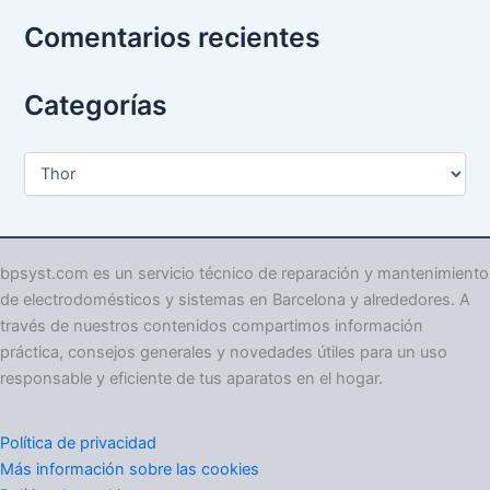
Comentarios recientes
Categorías
C
a
t
e
g
o
bpsyst.com es un servicio técnico de reparación y mantenimiento
r
de electrodomésticos y sistemas en Barcelona y alrededores. A
í
través de nuestros contenidos compartimos información
a
práctica, consejos generales y novedades útiles para un uso
s
responsable y eficiente de tus aparatos en el hogar.
Política de privacidad
Más información sobre las cookies