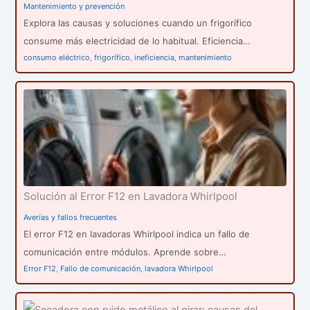
Mantenimiento y prevención
Explora las causas y soluciones cuando un frigorífico
consume más electricidad de lo habitual. Eficiencia…
consumo eléctrico
,
frigorífico
,
ineficiencia
,
mantenimiento
Solución al Error F12 en Lavadora Whirlpool
Averías y fallos frecuentes
El error F12 en lavadoras Whirlpool indica un fallo de
comunicación entre módulos. Aprende sobre…
Error F12
,
Fallo de comunicación
,
lavadora Whirlpool