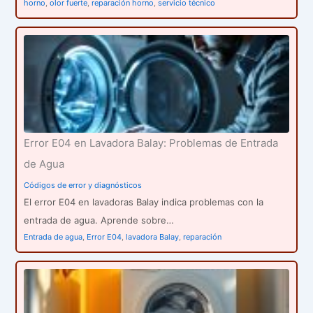
horno
,
olor fuerte
,
reparación horno
,
servicio técnico
Error E04 en Lavadora Balay: Problemas de Entrada
de Agua
Códigos de error y diagnósticos
El error E04 en lavadoras Balay indica problemas con la
entrada de agua. Aprende sobre…
Entrada de agua
,
Error E04
,
lavadora Balay
,
reparación