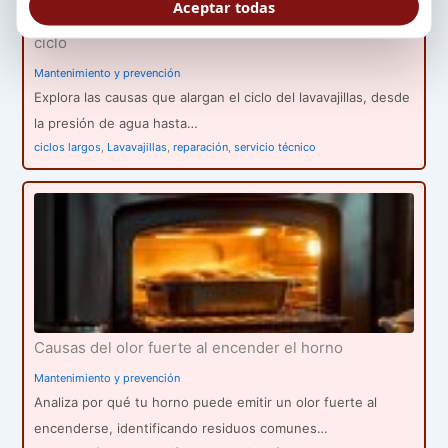
Aceptar todas
Razones por las que el lavavajillas tarda más en su
ciclo
Mantenimiento y prevención
Explora las causas que alargan el ciclo del lavavajillas, desde
la presión de agua hasta…
ciclos largos
,
Lavavajillas
,
reparación
,
servicio técnico
Causas del olor fuerte al encender el horno
Mantenimiento y prevención
Analiza por qué tu horno puede emitir un olor fuerte al
encenderse, identificando residuos comunes…