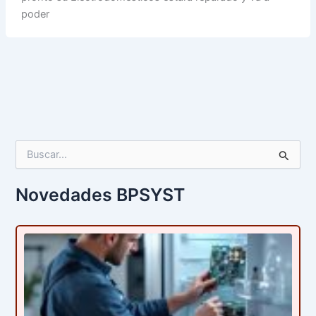
poder
B
u
s
c
Novedades BPSYST
a
r
p
o
r
: