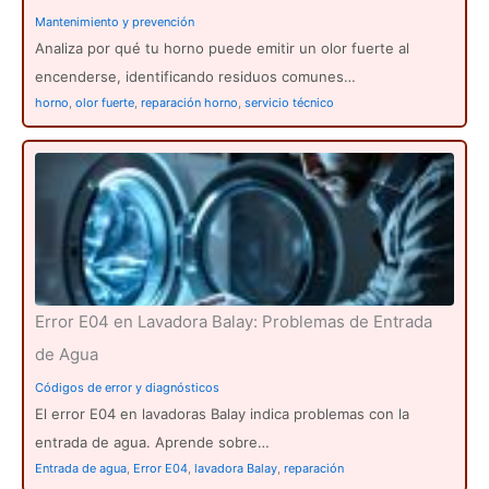
Mantenimiento y prevención
Analiza por qué tu horno puede emitir un olor fuerte al
encenderse, identificando residuos comunes…
horno
,
olor fuerte
,
reparación horno
,
servicio técnico
Error E04 en Lavadora Balay: Problemas de Entrada
de Agua
Códigos de error y diagnósticos
El error E04 en lavadoras Balay indica problemas con la
entrada de agua. Aprende sobre…
Entrada de agua
,
Error E04
,
lavadora Balay
,
reparación