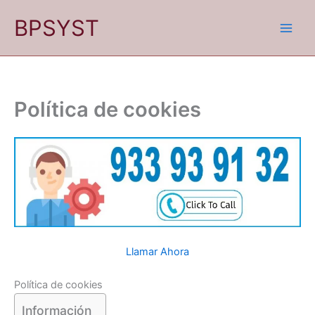
Ir
BPSYST
al
contenido
Política de cookies
Llamar Ahora
Política de cookies
Información