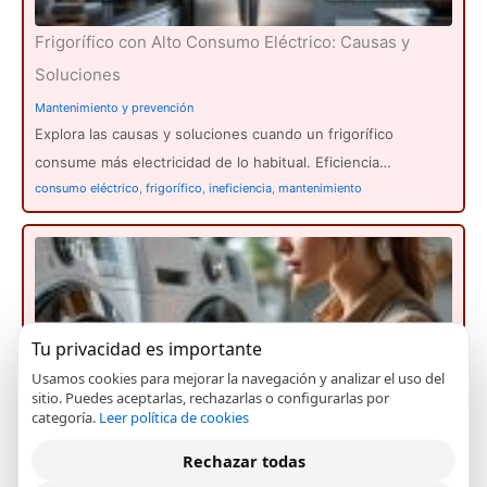
Frigorífico con Alto Consumo Eléctrico: Causas y
Soluciones
Mantenimiento y prevención
Explora las causas y soluciones cuando un frigorífico
consume más electricidad de lo habitual. Eficiencia…
consumo eléctrico
,
frigorífico
,
ineficiencia
,
mantenimiento
Tu privacidad es importante
Usamos cookies para mejorar la navegación y analizar el uso del
sitio. Puedes aceptarlas, rechazarlas o configurarlas por
Solución al Error F12 en Lavadora Whirlpool
categoría.
Leer política de cookies
Averías y fallos frecuentes
Rechazar todas
El error F12 en lavadoras Whirlpool indica un fallo de