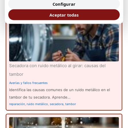
comunicación entre módulos. Aprende sobre…
Configurar
Error F12
,
Fallo de comunicación
,
lavadora Whirlpool
Aceptar todas
Secadora con ruido metálico al girar: causas del
tambor
Averías y fallos frecuentes
Identifica las causas comunes de un ruido metálico en el
tambor de tu secadora. Aprende…
reparación
,
ruido metálico
,
secadora
,
tambor