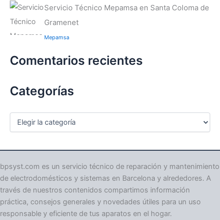
Servicio Técnico Mepamsa en Santa Coloma de
Gramenet
Mepamsa
Comentarios recientes
Categorías
C
a
t
e
g
o
bpsyst.com es un servicio técnico de reparación y mantenimiento
r
de electrodomésticos y sistemas en Barcelona y alrededores. A
í
través de nuestros contenidos compartimos información
a
práctica, consejos generales y novedades útiles para un uso
s
responsable y eficiente de tus aparatos en el hogar.