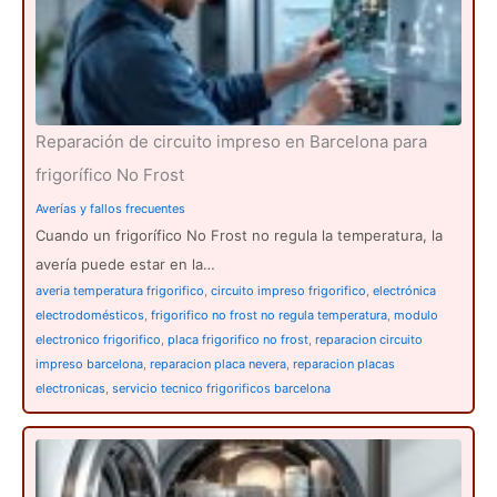
r
:
Reparación de circuito impreso en Barcelona para
frigorífico No Frost
Averías y fallos frecuentes
Cuando un frigorífico No Frost no regula la temperatura, la
avería puede estar en la…
averia temperatura frigorifico
,
circuito impreso frigorifico
,
electrónica
electrodomésticos
,
frigorifico no frost no regula temperatura
,
modulo
electronico frigorifico
,
placa frigorifico no frost
,
reparacion circuito
impreso barcelona
,
reparacion placa nevera
,
reparacion placas
electronicas
,
servicio tecnico frigorificos barcelona