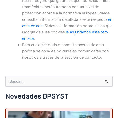
Puerto Seguro que garantiza que todos los datos
transferidos serán tratados con un nivel de
protección acorde a la normativa europea. Puede
consultar información detallada a este respecto
en
este enlace
. Si desea información sobre el uso que
Google da a las cookies
le adjuntamos este otro
enlace
.
Para cualquier duda o consulta acerca de esta
política de
cookies
no dude en comunicarse con
nosotros a través de la sección de contacto.
B
u
s
c
Novedades BPSYST
a
r
p
o