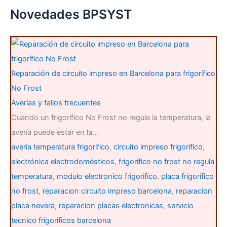
c
Novedades BPSYST
a
r
p
o
r
:
Reparación de circuito impreso en Barcelona para frigorífico
No Frost
Averías y fallos frecuentes
Cuando un frigorífico No Frost no regula la temperatura, la
avería puede estar en la…
averia temperatura frigorifico
,
circuito impreso frigorifico
,
electrónica electrodomésticos
,
frigorifico no frost no regula
temperatura
,
modulo electronico frigorifico
,
placa frigorifico
no frost
,
reparacion circuito impreso barcelona
,
reparacion
placa nevera
,
reparacion placas electronicas
,
servicio
tecnico frigorificos barcelona