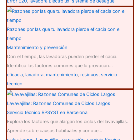
Error E20
,
lavadora Electrolux
,
sistema de desagüe
Razones por las que tu lavadora pierde eficacia con el
tiempo
Mantenimiento y prevención
Con el tiempo, las lavadoras pueden perder eficacia.
Identifica los factores comunes que lo provocan…
eficacia
,
lavadora
,
mantenimiento
,
residuos
,
servicio
técnico
Lavavajillas: Razones Comunes de Ciclos Largos
Servicio técnico BPSYST en Barcelona
Explora los factores que alargan los ciclos del lavavajillas.
Aprende sobre causas habituales y conoce…
ciclos largos
,
Lavavajillas
,
reparación
,
servicio técnico