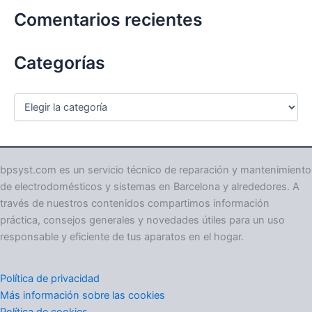
Comentarios recientes
Categorías
C
a
t
e
g
o
bpsyst.com es un servicio técnico de reparación y mantenimiento
r
de electrodomésticos y sistemas en Barcelona y alrededores. A
í
través de nuestros contenidos compartimos información
a
práctica, consejos generales y novedades útiles para un uso
s
responsable y eficiente de tus aparatos en el hogar.
Política de privacidad
Más información sobre las cookies