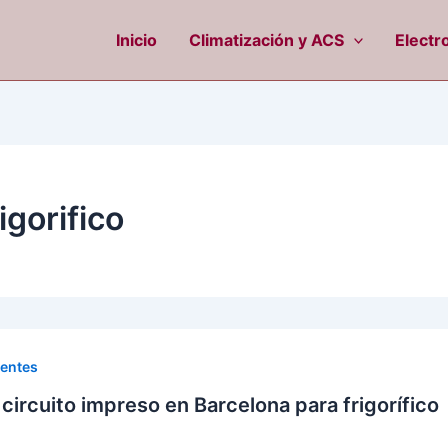
Inicio
Climatización y ACS
Electr
igorifico
uentes
circuito impreso en Barcelona para frigorífico