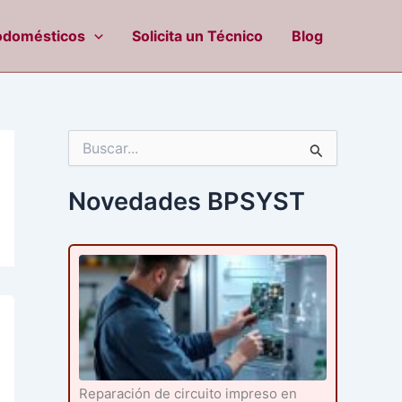
odomésticos
Solicita un Técnico
Blog
B
u
s
c
Novedades BPSYST
a
r
p
o
r
:
Reparación de circuito impreso en