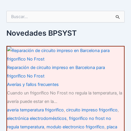
B
u
s
c
Novedades BPSYST
a
r
p
o
r
:
Reparación de circuito impreso en Barcelona para
frigorífico No Frost
Averías y fallos frecuentes
Cuando un frigorífico No Frost no regula la temperatura, la
avería puede estar en la…
averia temperatura frigorifico
,
circuito impreso frigorifico
,
electrónica electrodomésticos
,
frigorifico no frost no
regula temperatura
,
modulo electronico frigorifico
,
placa