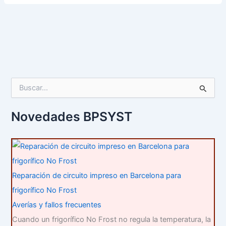
B
u
s
c
Novedades BPSYST
a
r
p
o
r
:
Reparación de circuito impreso en Barcelona para
frigorífico No Frost
Averías y fallos frecuentes
Cuando un frigorífico No Frost no regula la temperatura, la