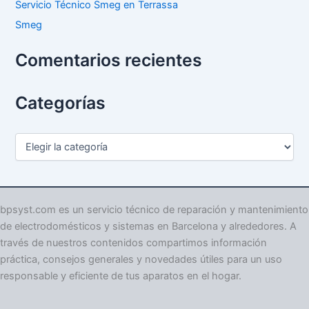
Servicio Técnico Smeg en Terrassa
Smeg
Comentarios recientes
Categorías
C
a
t
e
g
o
bpsyst.com es un servicio técnico de reparación y mantenimiento
r
de electrodomésticos y sistemas en Barcelona y alrededores. A
í
través de nuestros contenidos compartimos información
a
práctica, consejos generales y novedades útiles para un uso
s
responsable y eficiente de tus aparatos en el hogar.