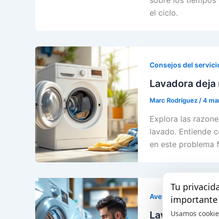
sobre los tiempos 
el ciclo.
Consejos del servici
Lavadora deja 
Marc Rodríguez
/
4 ma
Explora las razone
lavado. Entiende c
en este problema f
Tu privacid
Averías y fallos frec
importante
Usamos cookie
Lavadora bloqu