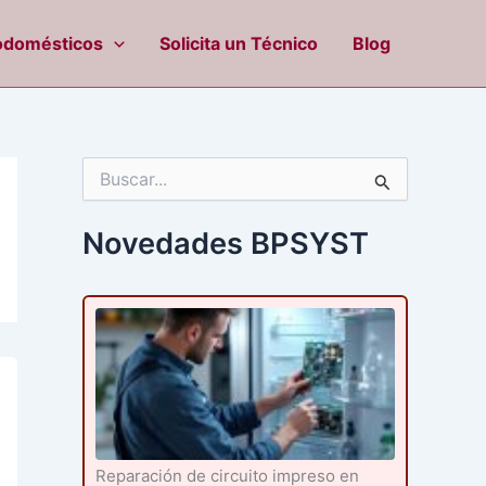
odomésticos
Solicita un Técnico
Blog
B
u
s
c
Novedades BPSYST
a
r
p
o
r
:
Reparación de circuito impreso en