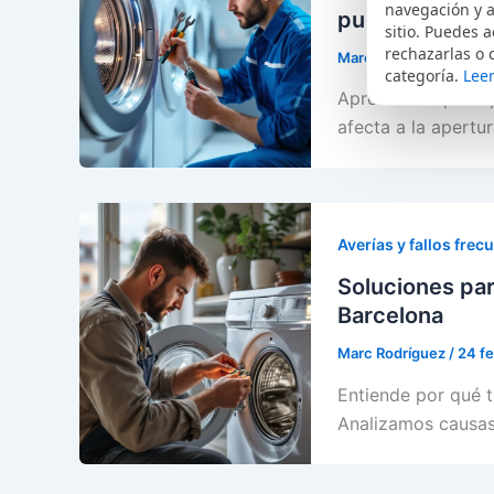
navegación y a
puerta
sitio. Puedes a
rechazarlas o 
Marc Rodríguez
/
25 f
categoría.
Leer
Aprende los princ
afecta a la apertur
Averías y fallos frec
Soluciones par
Barcelona
Marc Rodríguez
/
24 f
Entiende por qué t
Analizamos causas