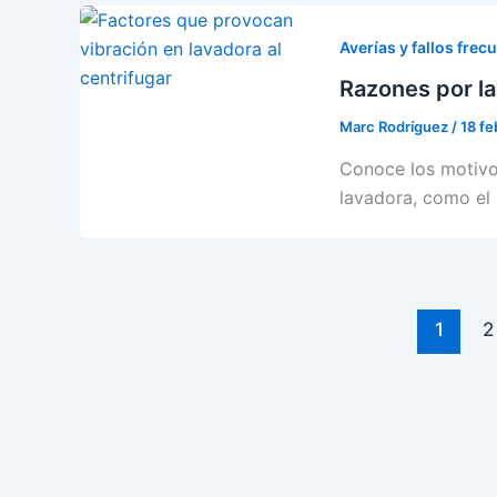
Averías y fallos frec
Razones por la
Marc Rodríguez
/
18 fe
Conoce los motivos
lavadora, como el 
1
2