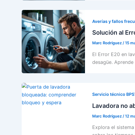
Averías y fallos frec
Solución al Er
Marc Rodríguez
/
15 m
El Error E20 en la
desagüe. Aprende 
Servicio técnico BP
Lavadora no ab
Marc Rodríguez
/
12 m
Explora el sistema