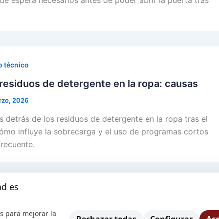
de espera necesarios antes de poder abrir la puerta tras
o técnico
residuos de detergente en la ropa: causas
rzo, 2026
s detrás de los residuos de detergente en la ropa tras el
ómo influye la sobrecarga y el uso de programas cortos
recuente.
ad es
uentes
s para mejorar la
eada: guía técnica para desbloquear la