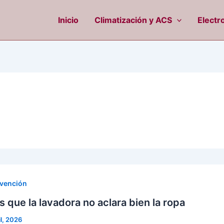
Inicio
Climatización y ACS
Electr
evención
s que la lavadora no aclara bien la ropa
il, 2026