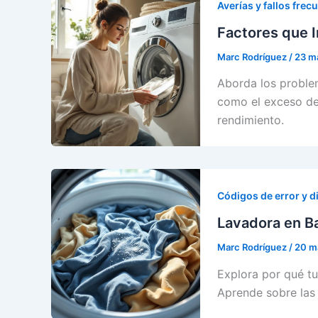
Averías y fallos frec
Factores que I
Marc Rodríguez
/
23 m
Aborda los proble
como el exceso de
rendimiento.
Códigos de error y d
Lavadora en B
Marc Rodríguez
/
20 m
Explora por qué tu
Aprende sobre las 