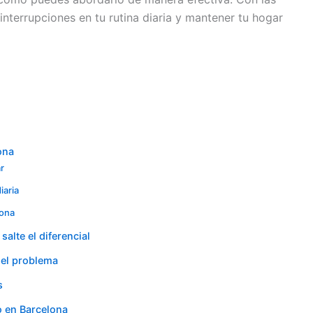
interrupciones en tu rutina diaria y mantener tu hogar
ona
ar
iaria
lona
alte el diferencial
 el problema
s
o en Barcelona