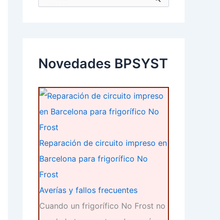
u
s
c
a
r
p
Novedades BPSYST
o
r
:
Reparación de circuito impreso en
Barcelona para frigorífico No
Frost
Averías y fallos frecuentes
Cuando un frigorífico No Frost no