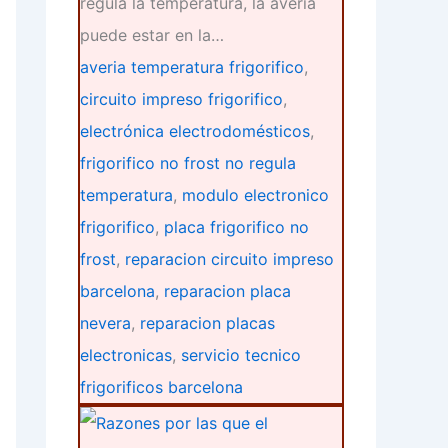
regula la temperatura, la avería
puede estar en la…
averia temperatura frigorifico
,
circuito impreso frigorifico
,
electrónica electrodomésticos
,
frigorifico no frost no regula
temperatura
,
modulo electronico
frigorifico
,
placa frigorifico no
frost
,
reparacion circuito impreso
barcelona
,
reparacion placa
nevera
,
reparacion placas
electronicas
,
servicio tecnico
frigorificos barcelona