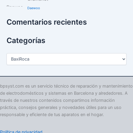
Daewoo
Comentarios recientes
Categorías
C
a
t
e
g
o
bpsyst.com es un servicio técnico de reparación y mantenimiento
r
de electrodomésticos y sistemas en Barcelona y alrededores. A
í
través de nuestros contenidos compartimos información
a
práctica, consejos generales y novedades útiles para un uso
s
responsable y eficiente de tus aparatos en el hogar.
Política de privacidad