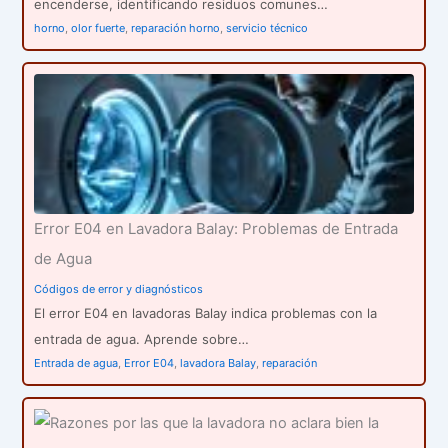
encenderse, identificando residuos comunes…
horno
,
olor fuerte
,
reparación horno
,
servicio técnico
Error E04 en Lavadora Balay: Problemas de Entrada
de Agua
Códigos de error y diagnósticos
El error E04 en lavadoras Balay indica problemas con la
entrada de agua. Aprende sobre…
Entrada de agua
,
Error E04
,
lavadora Balay
,
reparación