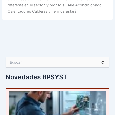
referente en el sector, y pronto su Aire Acondicionado
Calentadores Calderas y Termos estará
B
u
s
c
Novedades BPSYST
a
r
p
o
r
: