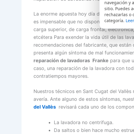
navegación y a
sitio. Puedes a
La enorme apuesta hoy día de Franke son l
rechazarlas o 
categoría.
Leer
es impensable que no dispongamos en nuestr
carga superior, de carga frontal, electrónic
etcétera Para exender la vida útil de las la
recomendaciones del fabricante, que están d
presenta algún síntoma de mal funcionamien
reparación de lavadoras Franke
para que un
caso, una reparación de la lavadora con tod
contratiempos mayores.
Nuestros técnicos en Sant Cugat del Vallès 
avería. Ante alguno de estos síntomas, nue
del Vallès
revisará cada uno de los compone
La lavadora no centrifuga.
Da saltos o bien hace mucho estru