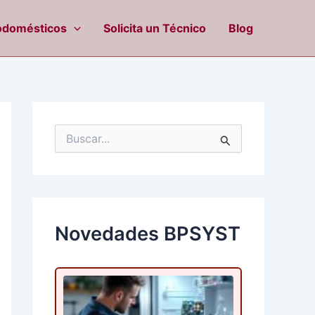
odomésticos
Solicita un Técnico
Blog
B
u
s
c
a
r
p
Novedades BPSYST
o
r
: