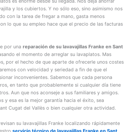
atos es enorme desde su llegada. Nos deja ahorrar
jilla y los cubiertos. Y no sólo eso, sino asimismo nos
do con la tarea de fregar a mano, gasta menos
con lo que su empleo hace que el precio de las facturas
se por una
reparación de su lavavajillas Franke en Sant
asando el momento de arreglar su lavaplatos. Mas
, por el hecho de que aparte de ofrecerle unos costes
aremos con velocidad y seriedad a fin de que el
asionar inconvenientes. Sabemos que cada persona
ros, en tanto que probablemente si cualquier día tiene
tros. Aun que nos aconseje a sus familiares y amigos.
 y esa es la mejor garantía hacia el éxito, sea
ant Cugat del Vallès o bien cualquier otra actividad.
revisan su lavavajillas Franke localizando rápidamente
uestro
servicio técnico de lavavajillas Franke en Sant