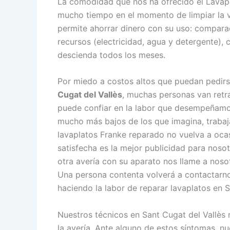
La comodidad que nos ha ofrecido el Lavapl
mucho tiempo en el momento de limpiar la va
permite ahorrar dinero con su uso: compara
recursos (electricidad, agua y detergente), 
descienda todos los meses.
Por miedo a costos altos que puedan pedir
Cugat del Vallès
, muchas personas van retr
puede confiar en la labor que desempeñamos
mucho más bajos de los que imagina, trabaj
lavaplatos Franke reparado no vuelva a oc
satisfecha es la mejor publicidad para nosot
otra avería con su aparato nos llame a noso
Una persona contenta volverá a contactarnos
haciendo la labor de reparar lavaplatos en S
Nuestros técnicos en Sant Cugat del Vallès 
la avería. Ante alguno de estos síntomas, n