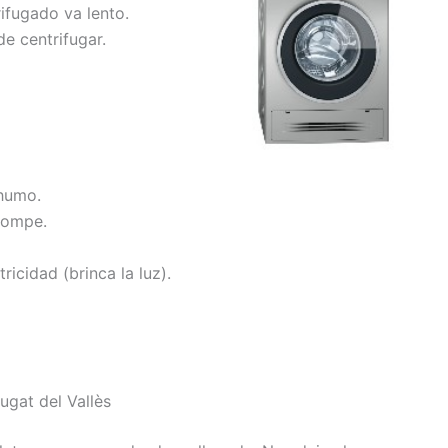
rifugado va lento.
e centrifugar.
 humo.
rompe.
tricidad (brinca la luz).
ugat del Vallès