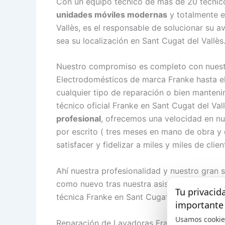
Con un equipo técnico de más de 20 técnicos
unidades móviles modernas
y totalmente e
Vallès, es el responsable de solucionar su 
sea su localización en Sant Cugat del Vallès
Nuestro compromiso es completo con nuestro
Electrodomésticos de marca Franke hasta el
cualquier tipo de reparación o bien manteni
técnico oficial Franke en Sant Cugat del V
profesional
, ofrecemos una velocidad en nu
por escrito ( tres meses en mano de obra y
satisfacer y fidelizar a miles y miles de cli
Ahí nuestra profesionalidad y nuestro gran 
como nuevo tras nuestra asistencia, sea co
Tu privacid
técnica Franke en Sant Cugat del Vallès des
importante
Usamos cookie
Reparación de Lavadoras Franke en Sant Cug