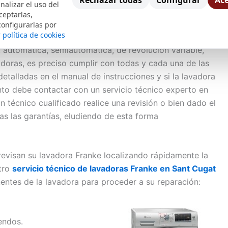
Rechazar todas
Configurar
Ace
nalizar el uso del
ceptarlas,
as
Lavadoras
, existen innumerables tipos y modelos y
configurarlas por
 política de cookies
o hogar de tan útil y necesario equipo, así sea de
a, automática, semiautomática, de revolución variable,
vadoras, es preciso cumplir con todas y cada una de las
etalladas en el manual de instrucciones y si la lavadora
to debe contactar con un servicio técnico experto en
 técnico cualificado realice una revisión o bien dado el
as las garantías, eludiendo de esta forma
revisan su lavadora Franke localizando rápidamente la
stro
servicio técnico de lavadoras Franke en Sant Cugat
ntes de la lavadora para proceder a su reparación:
endos.