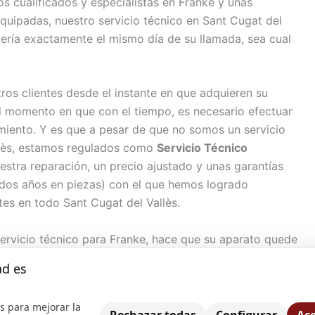
 cualificados y especialistas en Franke y unas
quipadas, nuestro servicio técnico en Sant Cugat del
avería exactamente el mismo día de su llamada, sea cual
.
s clientes desde el instante en que adquieren su
 momento en que con el tiempo, es necesario efectuar
miento. Y es que a pesar de que no somos un servicio
allès, estamos regulados como
Servicio Técnico
estra reparación, un precio ajustado y unas garantías
 dos años en piezas) con el que hemos logrado
entes en todo Sant Cugat del Vallès.
servicio técnico para Franke, hace que su aparato quede
mo sea efectuamos la reparación. Nuestra asistencia
ad es
taca los próximos servicios:
s para mejorar la
at del Vallès