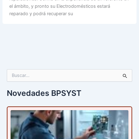
el ámbito, y pronto su Electrodomésticos estará
reparado y podrá recuperar su
B
u
s
c
Novedades BPSYST
a
r
p
o
r
: