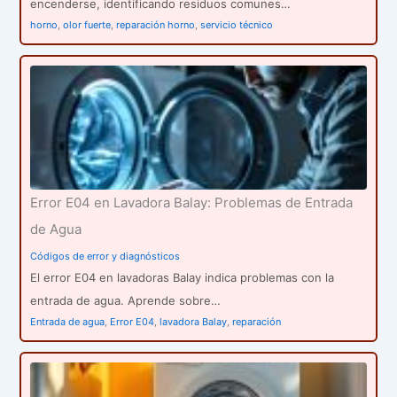
encenderse, identificando residuos comunes…
horno
,
olor fuerte
,
reparación horno
,
servicio técnico
Error E04 en Lavadora Balay: Problemas de Entrada
de Agua
Códigos de error y diagnósticos
El error E04 en lavadoras Balay indica problemas con la
entrada de agua. Aprende sobre…
Entrada de agua
,
Error E04
,
lavadora Balay
,
reparación