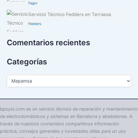
Fagor
Servicio Técnico Fedders en Terrassa
Fedders
Comentarios recientes
Categorías
C
a
t
e
g
o
bpsyst.com es un servicio técnico de reparación y mantenimiento
r
de electrodomésticos y sistemas en Barcelona y alrededores. A
í
través de nuestros contenidos compartimos información
a
práctica, consejos generales y novedades útiles para un uso
s