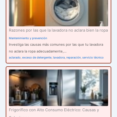
Razones por las que la lavadora no aclara bien la ropa
Mantenimiento y prevención
Investiga las causas más comunes por las que tu lavadora
no aclara la ropa adecuadamente,…
aclarado
,
exceso de detergente
,
lavadora
,
reparación
,
servicio técnico
Frigorífico con Alto Consumo Eléctrico: Causas y