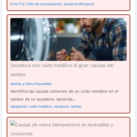
Error F12
,
Fallo de comunicación
,
lavadora Whirlpool
Secadora con ruido metálico al girar: causas del
tambor
Averías y fallos frecuentes
Identifica las causas comunes de un ruido metálico en el
tambor de tu secadora. Aprende…
reparación
,
ruido metálico
,
secadora
,
tambor