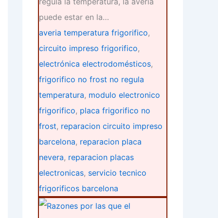
regula la temperatura, la avería
puede estar en la…
averia temperatura frigorifico
,
circuito impreso frigorifico
,
electrónica electrodomésticos
,
frigorifico no frost no regula
temperatura
,
modulo electronico
frigorifico
,
placa frigorifico no
frost
,
reparacion circuito impreso
barcelona
,
reparacion placa
nevera
,
reparacion placas
electronicas
,
servicio tecnico
frigorificos barcelona