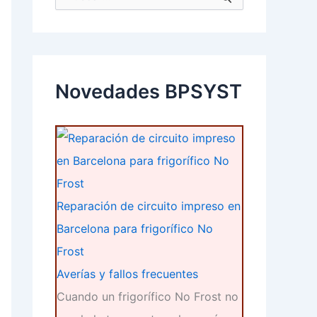
u
s
c
a
r
p
Novedades BPSYST
o
r
:
Reparación de circuito impreso en
Barcelona para frigorífico No
Frost
Averías y fallos frecuentes
Cuando un frigorífico No Frost no