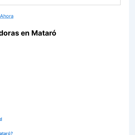
 Ahora
doras en Mataró
ad
Mataró?