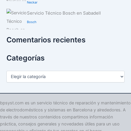
Neckar
Servicio Técnico Bosch en Sabadell
Bosch
Comentarios recientes
Categorías
C
a
t
e
g
o
bpsyst.com es un servicio técnico de reparación y mantenimiento
r
de electrodomésticos y sistemas en Barcelona y alrededores. A
í
través de nuestros contenidos compartimos información
a
práctica, consejos generales y novedades útiles para un uso
s