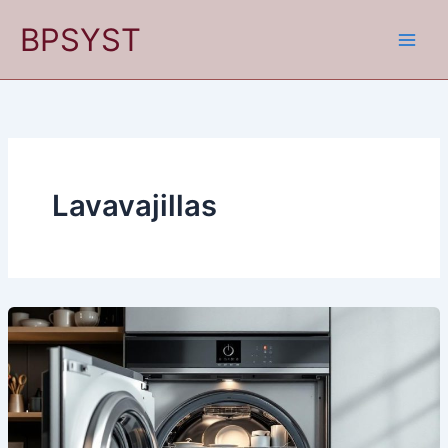
Ir
BPSYST
al
contenido
Lavavajillas