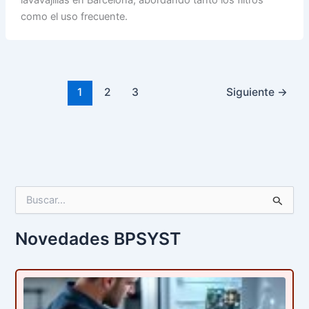
lavavajillas en Barcelona, abordando tanto los filtros
como el uso frecuente.
1
2
3
Siguiente
→
B
u
s
c
Novedades BPSYST
a
r
p
o
r