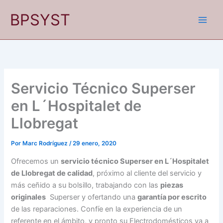
Ir
BPSYST
al
contenido
Servicio Técnico Superser
en L´Hospitalet de
Llobregat
Por
Marc Rodríguez
/
29 enero, 2020
Ofrecemos un
servicio técnico Superser en L´Hospitalet
de Llobregat de calidad
, próximo al cliente del servicio y
más ceñido a su bolsillo, trabajando con las
piezas
originales
Superser y ofertando una
garantía por escrito
de las reparaciones. Confíe en la experiencia de un
referente en el ámbito, y pronto su Electrodomésticos va a