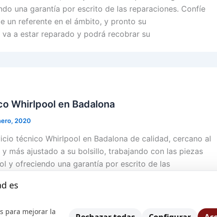
ndo una garantía por escrito de las reparaciones. Confíe
de un referente en el ámbito, y pronto su
 va a estar reparado y podrá recobrar su
co Whirlpool en Badalona
nero, 2020
cio técnico Whirlpool en Badalona de calidad, cercano al
o y más ajustado a su bolsillo, trabajando con las piezas
ol y ofreciendo una garantía por escrito de las
íe en la experiencia de un referente en el ámbito, y
ad es
domésticos va a estar reparado y podrá
s para mejorar la