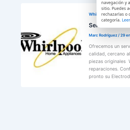
navegación y a
sitio. Puedes a
rechazarlas o 
Whirlpool
categoría.
Leer
Servicio Técni
Marc Rodríguez
/
29 e
Ofrecemos un servi
calidad, cercano al
piezas originales 
reparaciones. Conf
pronto su Electro