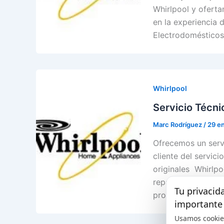
Whirlpool y oferta
en la experiencia 
Electrodomésticos
Whirlpool
Servicio Técni
Marc Rodríguez
/
29 e
Ofrecemos un servi
cliente del servici
originales Whirlpo
reparaciones. Conf
Tu privacid
pronto su Electro
importante
Usamos cookie