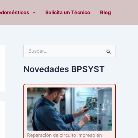
odomésticos
Solicita un Técnico
Blog
B
u
s
c
Novedades BPSYST
a
r
p
o
r
:
Reparación de circuito impreso en