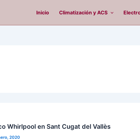
Inicio
Climatización y ACS
Electr
co Whirlpool en Sant Cugat del Vallès
nero, 2020