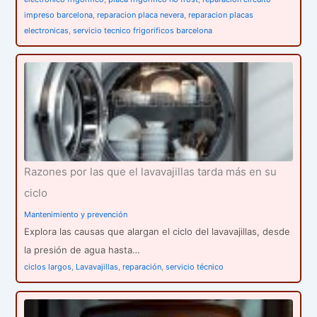
impreso barcelona
,
reparacion placa nevera
,
reparacion placas
electronicas
,
servicio tecnico frigorificos barcelona
Razones por las que el lavavajillas tarda más en su
ciclo
Mantenimiento y prevención
Explora las causas que alargan el ciclo del lavavajillas, desde
la presión de agua hasta…
ciclos largos
,
Lavavajillas
,
reparación
,
servicio técnico