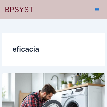
Ir
BPSYST
al
contenido
eficacia