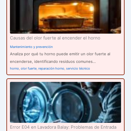
Causas del olor fuerte al encender el horno
Mantenimiento y prevención
Analiza por qué tu horno puede emitir un olor fuerte al
encenderse, identificando residuos comunes…
horno
,
olor fuerte
,
reparación horno
,
servicio técnico
Error E04 en Lavadora Balay: Problemas de Entrada