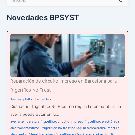
u
s
c
Novedades BPSYST
a
r
p
o
r
:
Reparación de circuito impreso en Barcelona para
frigorífico No Frost
Averías y fallos frecuentes
Cuando un frigorífico No Frost no regula la temperatura, la
avería puede estar en la…
averia temperatura frigorifico
,
circuito impreso frigorifico
,
electrónica
electrodomésticos
,
frigorifico no frost no regula temperatura
,
modulo
electronico frigorifico
,
placa frigorifico no frost
,
reparacion circuito