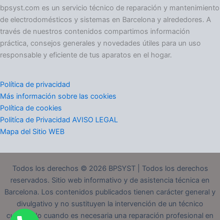
o
bpsyst.com es un servicio técnico de reparación y mantenimiento
r
de electrodomésticos y sistemas en Barcelona y alrededores. A
í
través de nuestros contenidos compartimos información
a
práctica, consejos generales y novedades útiles para un uso
s
responsable y eficiente de tus aparatos en el hogar.
Política de privacidad
Más información sobre las cookies
Política de cookies
Politíca de Privacidad AVISO LEGAL
Mapa del Sitio WEB
Todos los derechos © 2026 BPSYST | Todos los derechos
reservados. Sitio web informativo y de asistencia técnica en
Barcelona. Los contenidos publicados tienen carácter general y
divulgativo y no sustituyen la intervención de un técnico
cualificado cuando es necesaria una reparación profesional en