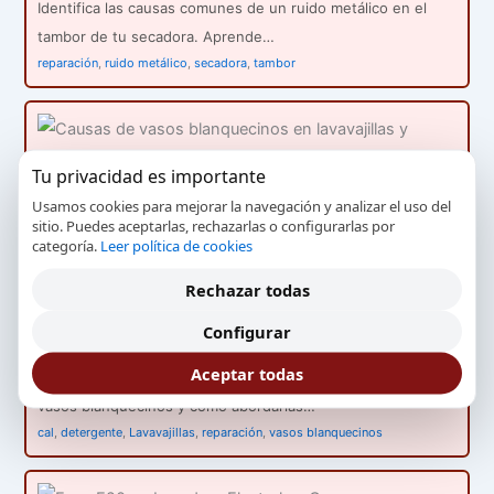
Identifica las causas comunes de un ruido metálico en el
tambor de tu secadora. Aprende…
reparación
,
ruido metálico
,
secadora
,
tambor
Tu privacidad es importante
Usamos cookies para mejorar la navegación y analizar el uso del
sitio. Puedes aceptarlas, rechazarlas o configurarlas por
categoría.
Leer política de cookies
Causas de vasos blanquecinos en lavavajillas y
Rechazar todas
soluciones
Configurar
Consejos del servicio técnico
Aceptar todas
Explora las razones por las cuales tu lavavajillas deja los
vasos blanquecinos y cómo abordarlas…
cal
,
detergente
,
Lavavajillas
,
reparación
,
vasos blanquecinos