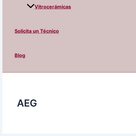
Vitrocerámicas
Solicita un Técnico
Blog
AEG