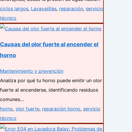
ciclos largos
,
Lavavajillas
,
reparación
,
servicio
técnico
Causas del olor fuerte al encender el
horno
Mantenimiento y prevención
Analiza por qué tu horno puede emitir un olor
fuerte al encenderse, identificando residuos
comunes…
horno
,
olor fuerte
,
reparación horno
,
servicio
técnico