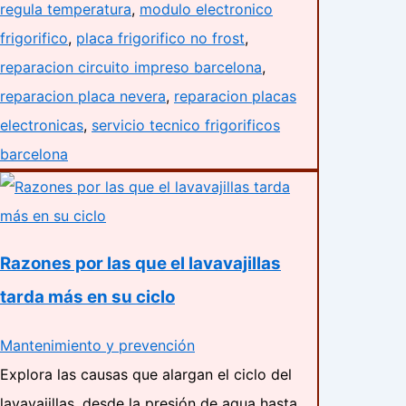
regula temperatura
,
modulo electronico
frigorifico
,
placa frigorifico no frost
,
reparacion circuito impreso barcelona
,
reparacion placa nevera
,
reparacion placas
electronicas
,
servicio tecnico frigorificos
barcelona
Razones por las que el lavavajillas
tarda más en su ciclo
Mantenimiento y prevención
Explora las causas que alargan el ciclo del
lavavajillas, desde la presión de agua hasta…