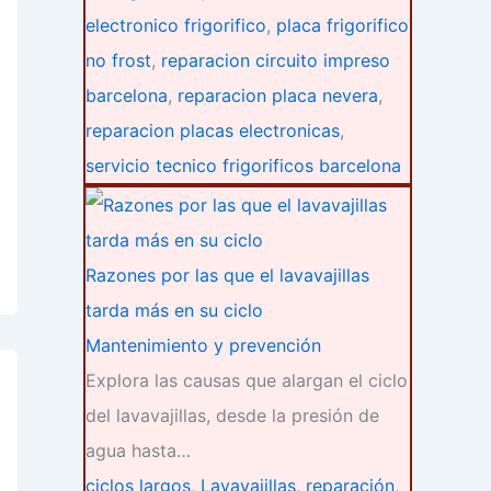
electronico frigorifico
,
placa frigorifico
no frost
,
reparacion circuito impreso
barcelona
,
reparacion placa nevera
,
reparacion placas electronicas
,
servicio tecnico frigorificos barcelona
Razones por las que el lavavajillas
tarda más en su ciclo
Mantenimiento y prevención
Explora las causas que alargan el ciclo
del lavavajillas, desde la presión de
agua hasta…
ciclos largos
,
Lavavajillas
,
reparación
,