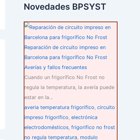
c
Novedades BPSYST
a
r
p
o
r
:
Reparación de circuito impreso en
Barcelona para frigorífico No Frost
Averías y fallos frecuentes
Cuando un frigorífico No Frost no
regula la temperatura, la avería puede
estar en la…
averia temperatura frigorifico
,
circuito
impreso frigorifico
,
electrónica
electrodomésticos
,
frigorifico no frost
no regula temperatura
,
modulo