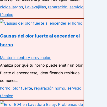
ciclos largos
,
Lavavajillas
,
reparación
,
servicio
técnico
Causas del olor fuerte al encender el
horno
Mantenimiento y prevención
Analiza por qué tu horno puede emitir un olor
fuerte al encenderse, identificando residuos
comunes…
horno
,
olor fuerte
,
reparación horno
,
servicio
técnico