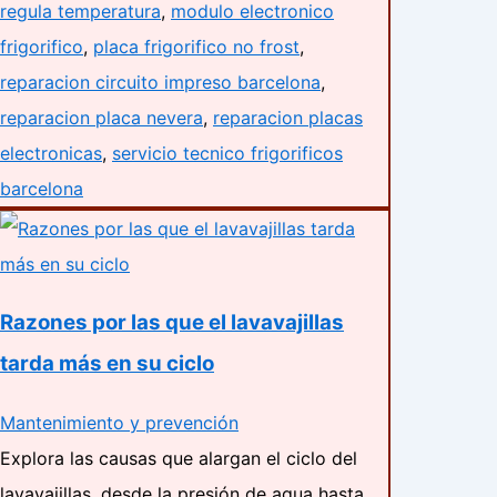
regula temperatura
,
modulo electronico
frigorifico
,
placa frigorifico no frost
,
reparacion circuito impreso barcelona
,
reparacion placa nevera
,
reparacion placas
electronicas
,
servicio tecnico frigorificos
barcelona
Razones por las que el lavavajillas
tarda más en su ciclo
Mantenimiento y prevención
Explora las causas que alargan el ciclo del
lavavajillas, desde la presión de agua hasta…