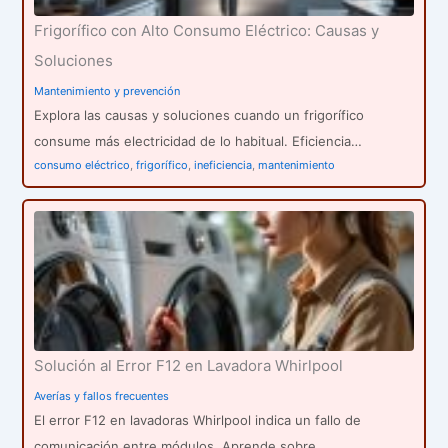
Frigorífico con Alto Consumo Eléctrico: Causas y
Soluciones
Mantenimiento y prevención
Explora las causas y soluciones cuando un frigorífico
consume más electricidad de lo habitual. Eficiencia…
consumo eléctrico
,
frigorífico
,
ineficiencia
,
mantenimiento
Solución al Error F12 en Lavadora Whirlpool
Averías y fallos frecuentes
El error F12 en lavadoras Whirlpool indica un fallo de
comunicación entre módulos. Aprende sobre…