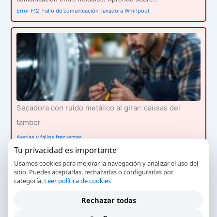
Error F12
,
Fallo de comunicación
,
lavadora Whirlpool
Secadora con ruido metálico al girar: causas del
tambor
Averías y fallos frecuentes
Tu privacidad es importante
Identifica las causas comunes de un ruido metálico en el
tambor de tu secadora. Aprende…
Usamos cookies para mejorar la navegación y analizar el uso del
sitio. Puedes aceptarlas, rechazarlas o configurarlas por
reparación
,
ruido metálico
,
secadora
,
tambor
categoría.
Leer política de cookies
Rechazar todas