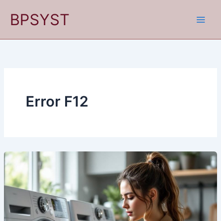
Ir
BPSYST
al
contenido
Error F12