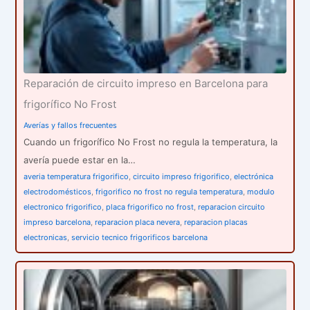
r
:
Reparación de circuito impreso en Barcelona para
frigorífico No Frost
Averías y fallos frecuentes
Cuando un frigorífico No Frost no regula la temperatura, la
avería puede estar en la…
averia temperatura frigorifico
,
circuito impreso frigorifico
,
electrónica
electrodomésticos
,
frigorifico no frost no regula temperatura
,
modulo
electronico frigorifico
,
placa frigorifico no frost
,
reparacion circuito
impreso barcelona
,
reparacion placa nevera
,
reparacion placas
electronicas
,
servicio tecnico frigorificos barcelona