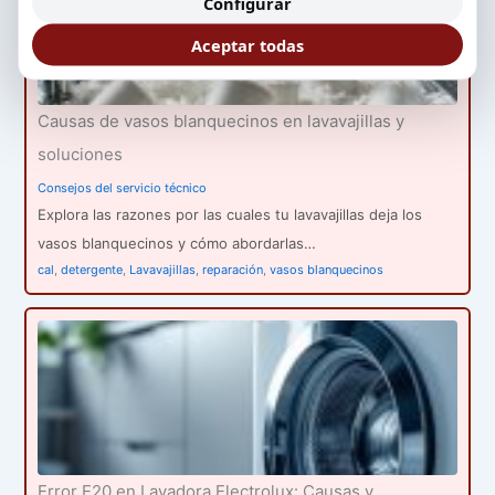
Configurar
Aceptar todas
Causas de vasos blanquecinos en lavavajillas y
soluciones
Consejos del servicio técnico
Explora las razones por las cuales tu lavavajillas deja los
vasos blanquecinos y cómo abordarlas…
cal
,
detergente
,
Lavavajillas
,
reparación
,
vasos blanquecinos
Error E20 en Lavadora Electrolux: Causas y